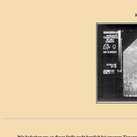
R
Wir bedanken uns an dieser Stelle recht herzlich bei unserem Tierar