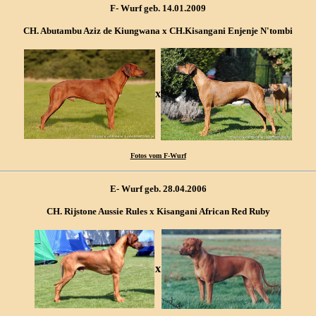
F- Wurf geb. 14.01.2009
CH. Abutambu Aziz de Kiungwana x CH.Kisangani Enjenje N'tombi
x
Fotos vom F-Wurf
E- Wurf geb. 28.04.2006
CH. Rijstone Aussie Rules x Kisangani African Red Ruby
x