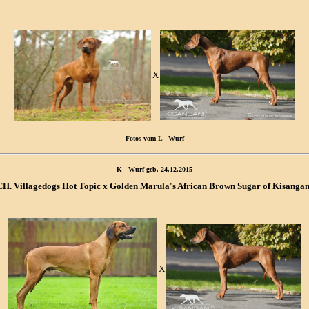
X
Fotos vom L - Wurf
K - Wurf geb. 24.12.2015
CH. Villagedogs Hot Topic x Golden Marula's African Brown Sugar of Kisangan
X