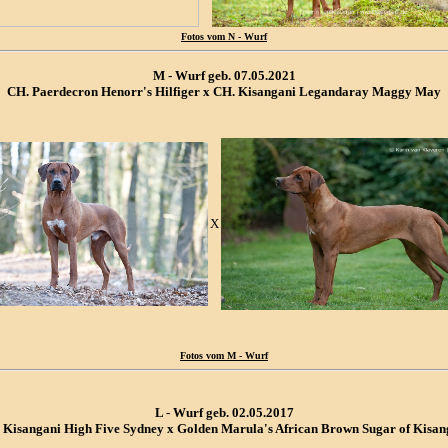
Fotos vom N - Wurf
M - Wurf geb. 07.05.2021
CH. Paerdecron Henorr's Hilfiger x CH. Kisangani Legandaray Maggy May
X
Fotos vom M - Wurf
L - Wurf geb. 02.05.2017
 Kisangani High Five Sydney x Golden Marula's African Brown Sugar of Kisan