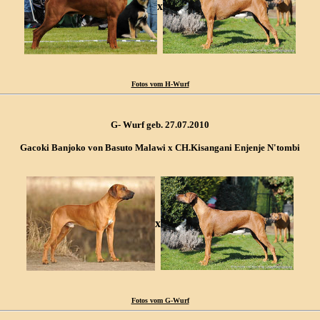
x
Fotos vom H-Wurf
G- Wurf geb. 27.07.2010
Gacoki Banjoko von Basuto Malawi x CH.Kisangani Enjenje N'tombi
x
Fotos vom G-Wurf