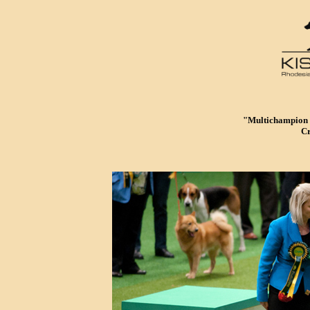
"Multichampion 
Cr